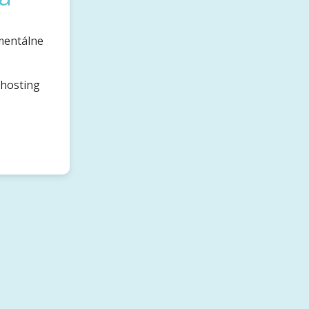
mentálne
bhosting