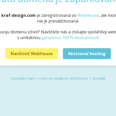
a
kraf-design.com
je zaregistrovaná vo
WebHouse
, ale mo
nie je prevádzkovaná.
svoju doménu oživiť? Navštívte nás a získajte spoľahlivý we
s unikátnou
garanciou 100 % dostupnosti!
Navštíviť WebHouse
Aktivovať hosting
Zavolajte nám
|
Centrum podpory WebHouse
|
Kontakt